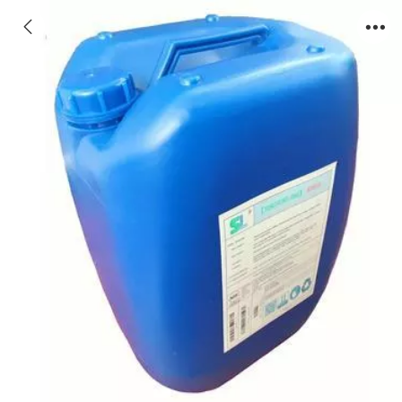
水泥厂粘泥剥离剂价格SN097