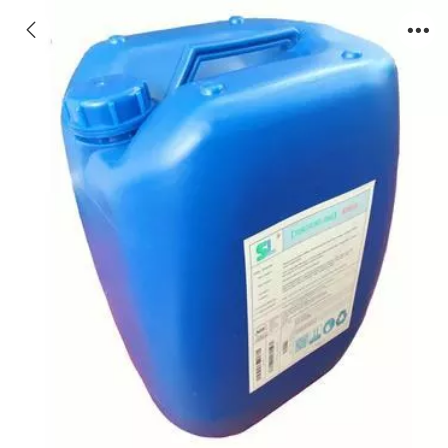
反渗透杀菌剂用量SM104